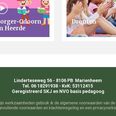
orger-Odoorn
Dronten
n Heerde
Linderteseweg 56 - 8106 PB Marienheem
Tel.
06 18291938
- KvK: 531124
15
Geregistreerd SKJ en NVO basis pedagoog
mijn werkzaamheden gebruik ik de
algemene voorwaarden van de
anvullende voorwaarden en klachtenregeling en een privacyverkla