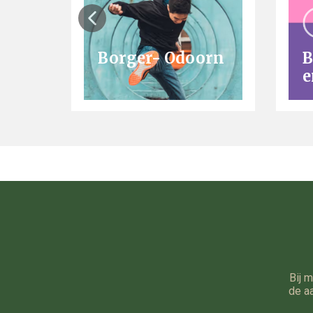
Borger- Odoorn
B
e
Bij 
de a