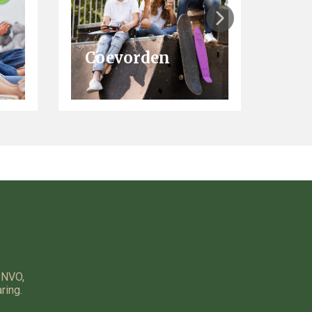
Coevorden
 NVO
,
ring.