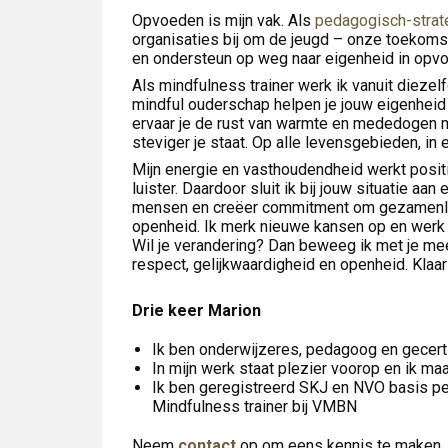
Opvoeden is mijn vak. Als
pedagogisch-strat
organisaties bij om de jeugd – onze toekomst
en ondersteun op weg naar eigenheid in opv
Als mindfulness trainer werk ik vanuit diezel
mindful ouderschap helpen je jouw eigenheid
ervaar je de rust van warmte en mededogen met
steviger je staat. Op alle levensgebieden, in 
Mijn energie en vasthoudendheid werkt positi
luister. Daardoor sluit ik bij jouw situatie aa
mensen en creëer commitment om gezamenlij
openheid. Ik merk nieuwe kansen op en werk 
Wil je verandering? Dan beweeg ik met je mee
respect, gelijkwaardigheid en openheid. Klaa
Drie keer Marion
Ik ben onderwijzeres, pedagoog en gecerti
In mijn werk staat plezier voorop en ik maa
Ik ben geregistreerd SKJ en NVO basis pe
Mindfulness trainer bij VMBN
Neem
contact
op om eens kennis te maken.