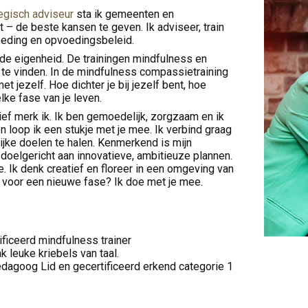
egisch adviseur
sta ik gemeenten en
 – de beste kansen te geven. Ik adviseer, train
oeding en opvoedingsbeleid.
fde eigenheid. De trainingen mindfulness en
 te vinden. In de mindfulness compassietraining
 jezelf. Hoe dichter je bij jezelf bent, hoe
elke fase van je leven.
ef merk ik. Ik ben gemoedelijk, zorgzaam en ik
n en loop ik een stukje met je mee. Ik verbind graag
ke doelen te halen. Kenmerkend is mijn
doelgericht aan innovatieve, ambitieuze plannen.
. Ik denk creatief en floreer in een omgeving van
r voor een nieuwe fase? Ik doe met je mee.
ficeerd mindfulness trainer
k leuke kriebels van taal.
dagoog Lid en gecertificeerd erkend categorie 1